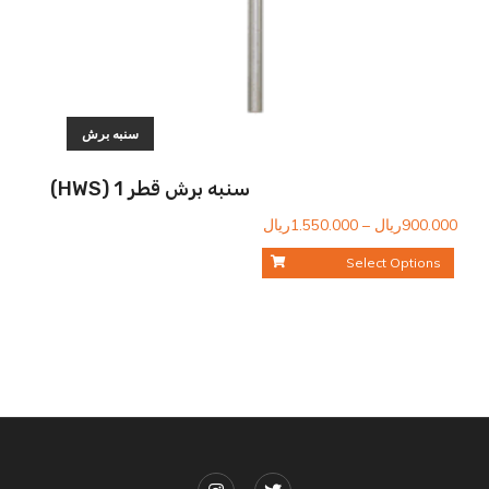
سنبه برش
سنبه برش قطر 1 (HWS)
محدوده
900.000
ریال
–
1.550.000
ریال
قیمت:
Select Options
900.000ریال
تا
1.550.000ریال