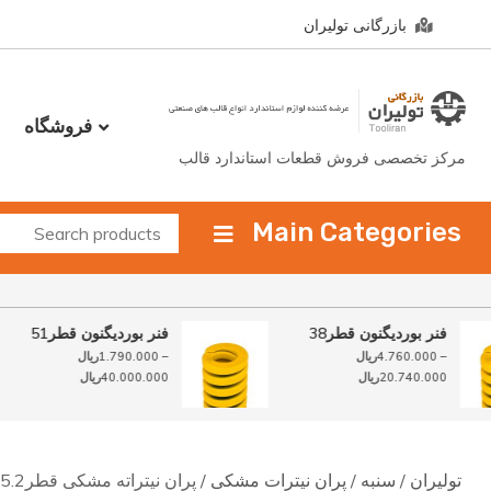
Ski
بازرگانی تولیران
t
conten
فروشگاه
مرکز تخصصی فروش قطعات استاندارد قالب
Main Categories
فنر بوردیگنون قطر38
فنر بوردیگنون قطر51
–
4.760.000
ریال
–
1.790.000
ریال
محدوده
محدوده
20.740.000
ریال
40.000.000
ریال
قیمت:
قیمت:
4.760.000ریال
1.790.000ریال
تا
تا
20.7ریال
40.000.000ریال
تولیران
/
سنبه
/
پران نیترات مشکی
/ پران نیتراته مشکی قطر5.2