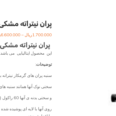
پران نیتراته مشکی ق
1.700.000
ریال
–
6.600.000
ر
پران نیتراته مشکی
این محصول ایتالیایی می باشد
توضیحات
:
سنبه پران های گرمکار نیتراته 
سختی نوک آنها همانند سنبه های برش و برا
و سختی بدنه ی آنها 60 راکول (Rockwell) یا 950 ویکرز Vickers)) می باشد.
روی آنها با لایه ای پوشیده شده 