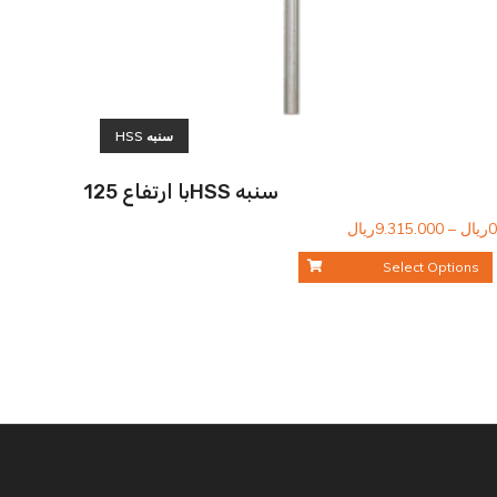
سنبه HSS
سنبه HSSبا ارتفاع 125
محدوده
0
ریال
–
9.315.000
ریال
قیمت:
Select Options
0ریال
تا
9.315.000ریال