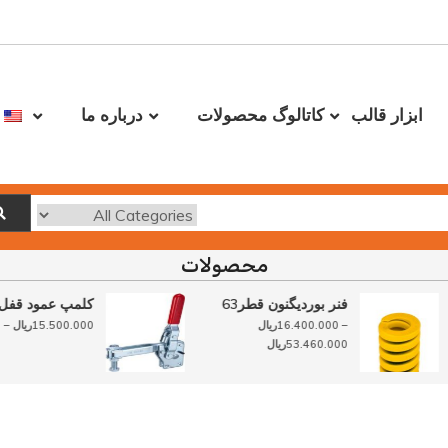
ابزار قالب
کاتالوگ محصولات
درباره ما
محصولات
فنر بوردیگنون قطر63
کلمپ عمود ق
محدوده
–
16.400.000
ریال
15.500.000
ریال
محدوده
قیمت:
53.460.000
ریال
قیمت:
0ریال
16.400.000ریال
تا
تا
15.500.000ریال
53.460.000ریال