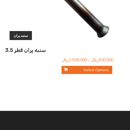
سنبه پران
سنبه پران قطر 3.5
محدوده
500.000
ریال
–
1.500.000
ریال
قیمت:
Select Options
500.000ریال
تا
1.500.000ریال