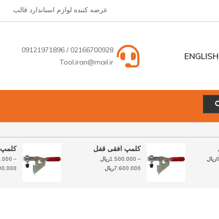
عرضه کننده لوازم اسناندارد قالب
02166700928 / 09121971896
ENGLISH
Tool.iran@mail.ir
ENGLISH
فارسی
فل
کلمپ افقی قفل
کلم
–
0
ریال
–
1.500.000
ریال
–
00
محدوده
محدوده
7.600.000
ریال
.000
قیمت:
قیمت:
1.500.000ریال
1.500.000ریال
تا
تا
7.600.000ریال
115.000.000ریال