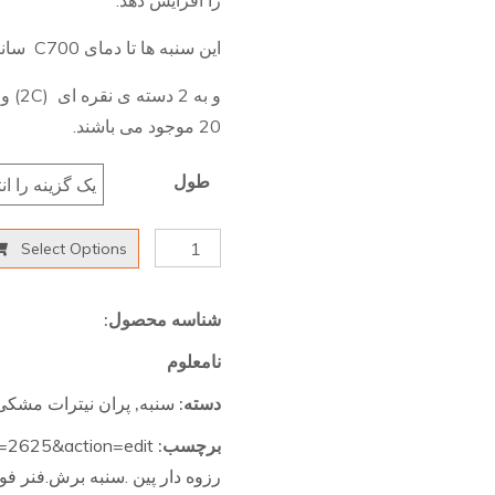
را افزایش دهد.
این سنبه ها تا دمای C700 سانتی گراد را تحمل می کنند
20 موجود می باشند.
طول
پران
Select Options
نیتراته
مشکی
شناسه محصول:
قطر5.2
نامعلوم
عدد
دسته:
سنبه
,
پران نیترات مشکی
برچسب:
t=2625&action=edit#
رزوه دار پین .سنبه برش.فنر فول