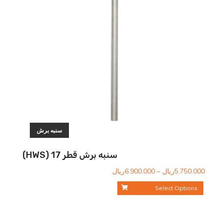
سنبه برش
سنبه برش قطر 17 (HWS)
محدوده
5.750.000
ریال
–
6.900.000
ریال
قیمت:
Select Options
5.750.000ریال
تا
6.900.000ریال