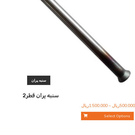
سنبه پران
سنبه پران قطر2
محدوده
500.000
ریال
–
1.500.000
ریال
قیمت:
Select Options
500.000ریال
تا
1.500.000ریال