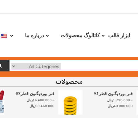
ابزار قالب
کاتالوگ محصولات
درباره ما
محصولات
فنر بوردیگنون قطر51
فنر بوردیگنون قطر63
–
1.790.000
ریال
–
16.400.000
ریال
حدوده
محدوده
40.000.000
ریال
53.460.000
ریال
قیمت:
قیمت:
1.790.000ریال
16.400.000ریال
تا
تا
یال
53.460.000ریال