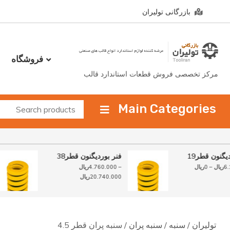
Ski
بازرگانی تولیران
t
conten
فروشگاه
مرکز تخصصی فروش قطعات استاندارد قالب
Main Categories
وردیگنون قطر19
فنر بوردیگنون قطر38
6.15
ریال
–
0
ریال
–
4.760.000
ریال
محدوده
م
20.740.000
ریال
قیمت:
4.760.000ریال
تا
20.740.000ریال
40.000.000ر
تولیران
/
سنبه
/
سنبه پران
/ سنبه پران قطر 4.5