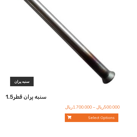
سنبه پران
سنبه پران قطر1.5
محدوده
500.000
ریال
–
1.700.000
ریال
قیمت:
Select Options
500.000ریال
تا
1.700.000ریال