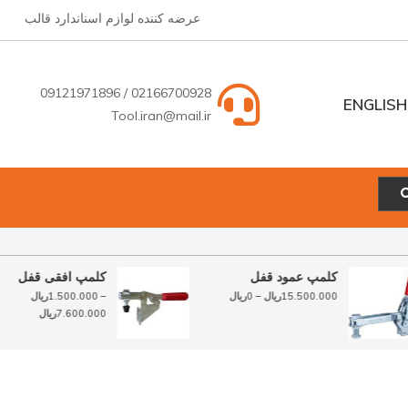
عرضه کننده لوازم اسناندارد قالب
02166700928 / 09121971896
ENGLISH
Tool.iran@mail.ir
ENGLISH
فارسی
کلمپ عمود قفل
کلمپ افقی قفل
محدوده
15.500.000
ریال
–
0
ریال
–
1.500.000
ریال
قیمت:
محدوده
7.600.000
ریال
0ریال
قیمت:
تا
1.500.000ریال
15.500.000ریال
تا
7.600.000ریال