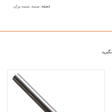
دسته:
سنبه
,
سنبه پران
گیرید