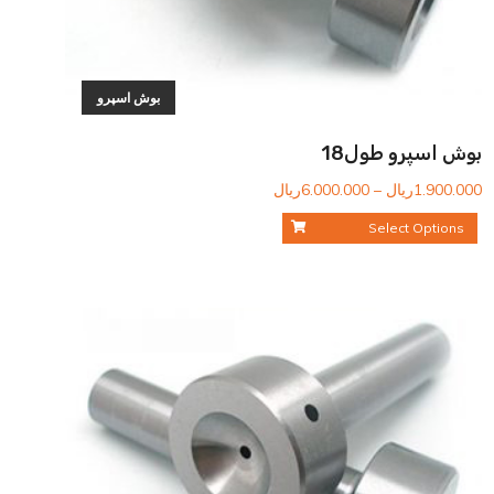
بوش اسپرو
بوش اسپرو طول18
محدوده
1.900.000
ریال
–
6.000.000
ریال
قیمت:
Select Options
1.900.000ریال
تا
6.000.000ریال