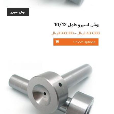
بوش اسپرو
بوش اسپرو طول 10/12
محدوده
1.400.000
ریال
–
8.000.000
ریال
قیمت:
Select Options
1.400.000ریال
تا
8.000.000ریال