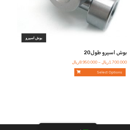
بوش اسپرو
بوش اسپرو طول20
محدوده
1.700.000
ریال
–
8.950.000
ریال
قیمت:
Select Options
1.700.000ریال
تا
8.950.000ریال