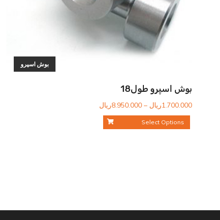
بوش اسپرو
بوش اسپرو طول18
محدوده
1.700.000
ریال
–
8.950.000
ریال
قیمت:
Select Options
1.700.000ریال
تا
8.950.000ریال