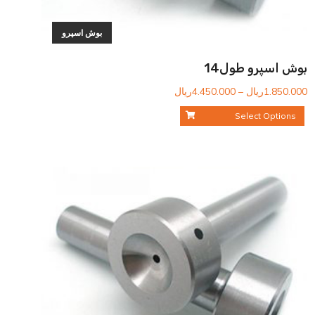
بوش اسپرو
بوش اسپرو طول14
محدوده
1.850.000
ریال
–
4.450.000
ریال
قیمت:
Select Options
1.850.000ریال
تا
4.450.000ریال