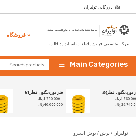
Ski
بازرگانی تولیران
t
conten
فروشگاه
مرکز تخصصی فروش قطعات استاندارد قالب
Main Categories
فنر بوردیگنون قطر38
فنر بوردیگنون قطر51
–
4.760.000
ریال
–
1.790.000
ریال
محدوده
20.740.000
ریال
40.000.000
ریال
قیمت:
ل
1.790.000ریال
تا
40.000.000ریال
0.000
تولیران
/
بوش
/ بوش اسپرو