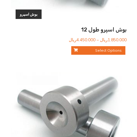
بوش اسپرو
بوش اسپرو طول 12
محدوده
1.850.000
ریال
–
4.450.000
ریال
قیمت:
Select Options
1.850.000ریال
تا
4.450.000ریال