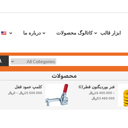
ابزار قالب
کاتالوگ محصولات
درباره ما
محصولات
فنر بوردیگنون قطر63
کلمپ عمود قفل
محدوده
–
16.400.000
ریال
15.500.000
ریال
–
0
ریال
محدوده
قیمت:
53.460.000
ریال
قیمت:
0ریال
16.400.000ریال
تا
تا
15.500.000ریال
53.46ریال