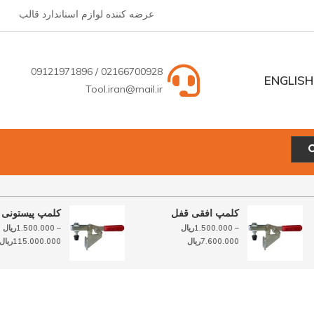
عرضه کننده لوازم اسناندارد قالب
02166700928 / 09121971896
ENGLISH
Tool.iran@mail.ir
ENGLISH
فارسی
کلمپ افقی قفل
کلمپ پیستون
–
1.500.000
ریال
–
1.500.000
ری
محدوده
محدوده
7.600.000
ریال
115.000.000
ر
قیمت:
قیمت:
1.500.000ریال
1.500.000ریال
تا
تا
7.600.000ریال
115.000.000ریال