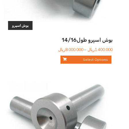
بوش اسپرو
بوش اسپرو طول14/16
محدوده
1.400.000
ریال
–
8.000.000
ریال
قیمت:
Select Options
1.400.000ریال
تا
8.000.000ریال