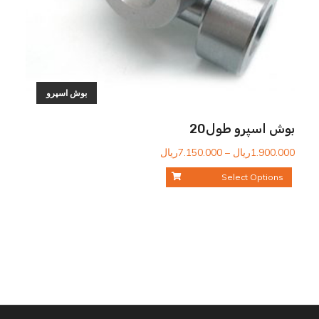
بوش اسپرو
بوش اسپرو طول20
محدوده
1.900.000
ریال
–
7.150.000
ریال
قیمت:
Select Options
1.900.000ریال
تا
7.150.000ریال