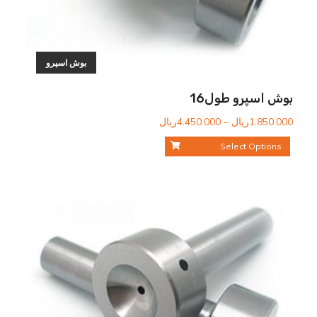
بوش اسپرو
بوش اسپرو طول16
محدوده
1.850.000
ریال
–
4.450.000
ریال
قیمت:
Select Options
1.850.000ریال
تا
4.450.000ریال