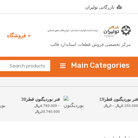
Ski
بازرگانی تولیران
t
conten
فروشگاه
مرکز تخصصی فروش قطعات استاندارد قالب
Main Categories
فنر بوردیگنون قطر19
فنر بوردیگنون قطر38
ه
6.150.000
ریال
–
0
ریال
–
4.760.000
ریال
:
محدوده
20.740.000
ریال
ال
قیمت:
تا
4.760.000ریال
تا
20.740.000ریال
000
تولیران
/ بوش