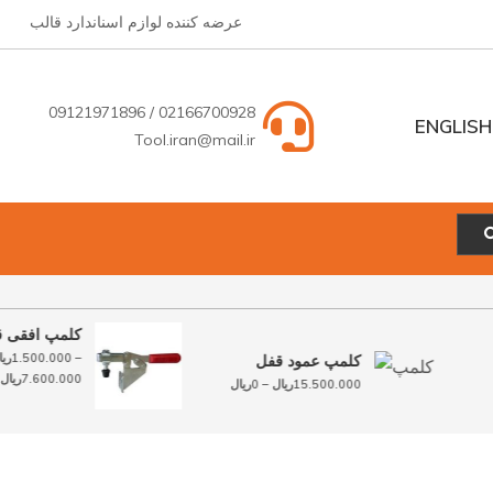
عرضه کننده لوازم اسناندارد قالب
02166700928 / 09121971896
ENGLISH
Tool.iran@mail.ir
ENGLISH
فارسی
کلمپ افقی
–
1.500.000
ر
کلمپ عمود قفل
محدوده
7.600.000
ریا
محدوده
15.500.000
ریال
–
0
ریال
قیمت:
قیمت:
1.500.000ریال
0ریال
تا
تا
7.600.000ریال
15.500.000ریال