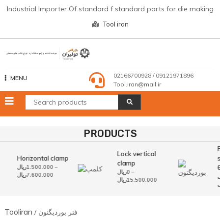
Skip
Industrial Importer Of standard f standard parts for die making
to
Tool iran
content
02166700928 / 09121971896
MENU
Tool.iran@mail.ir
PRODUCTS
Lock vertical
Horizontal clamp
clamp
ریال
1.500.000
–
ریال
0
–
Price
ریال
7.600.000
ل
Price
ریال
15.500.000
range:
ل
range:
1.500.000ریال
0ریال
through
through
7.600.000ریال
ریال
Tooliran
15.500.000ریال
/ فنر بوردیگنون